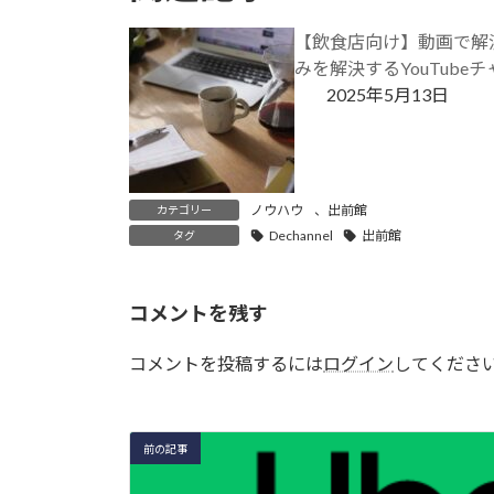
【飲食店向け】動画で解
みを解決するYouTube
2025年5月13日
ノウハウ
、
出前館
カテゴリー
Dechannel
出前館
タグ
コメントを残す
コメントを投稿するには
ログイン
してくださ
前の記事