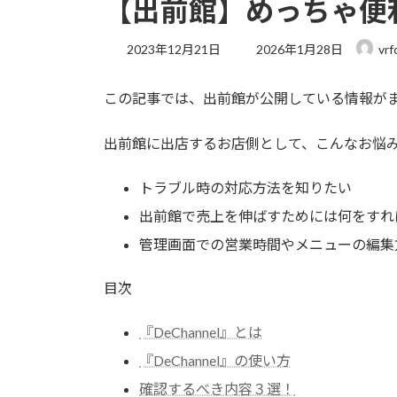
【出前館】めっちゃ便利
最
2023年12月21日
2026年1月28日
vrf
終
更
この記事では、出前館が公開している情報がまと
新
日
時
出前館に出店するお店側として、こんなお悩
:
トラブル時の対応方法を知りたい
出前館で売上を伸ばすためには何をすれ
管理画面での営業時間やメニューの編集
目次
『DeChannel』とは
『DeChannel』の使い方
確認するべき内容３選！