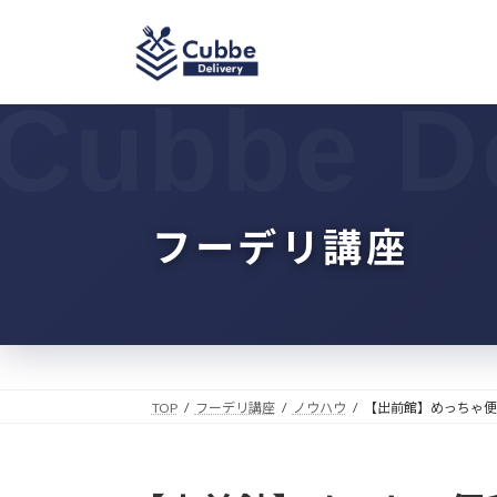
コ
ナ
ン
ビ
テ
ゲ
ン
ー
ツ
シ
へ
ョ
ス
ン
キ
に
ッ
移
フーデリ講座
プ
動
TOP
フーデリ講座
ノウハウ
【出前館】めっちゃ便利