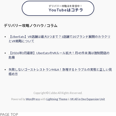
デリバリー攻略法を発信中！
YouTubeはコチラ
デリバリー攻略ノウハウ / コラム
【UberEats】VR店舗は最大3つまで？1店舗で20ブランド展開のカラクリ
とVR戦略について
【2026年3月最新】UberEatsのVRルール拡大！月45件未満は強制閉店の
危機
失敗しないゴーストレストランM&A！急増するトラブルの実態と正しい見
極め方
Copyright © Cubbe All Rights Reserved.
Powered by
WordPress
with
Lightning Theme
&
VK All in One Expansion Unit
PAGE TOP