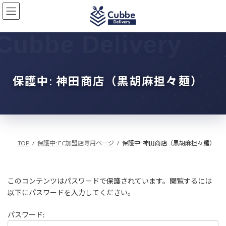
コ
ナ
ン
ビ
テ
ゲ
ン
ー
ツ
シ
へ
ョ
ス
ン
キ
に
保護中: 神田商店（黒胡麻担々麺）
ッ
移
プ
動
TOP
保護中: FC加盟店専用ページ
保護中: 神田商店（黒胡麻担々麺）
このコンテンツはパスワードで保護されています。閲覧するには
以下にパスワードを入力してください。
パスワード: